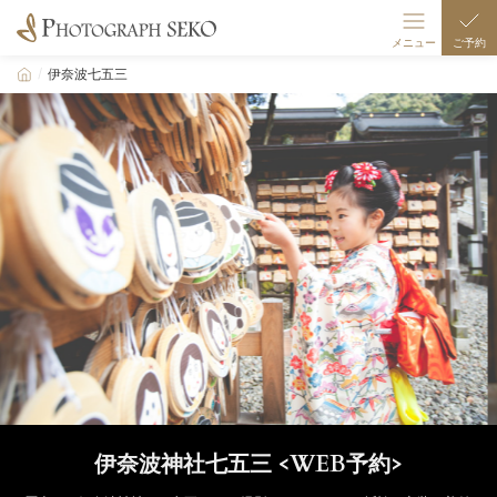
メニュー
ご予約
伊奈波七五三
撮影メニュー
伊奈波スタジオ
伊奈波七五三
ギャラリー
衣装
店舗/駐車場案内
撮影の流れ
伊奈波神社七五三 <WEB予約>