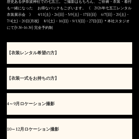
歴史ある伊奈波神社での七五三。
ご撮影はもちろん、
ご祈祷・衣装・着付
も一緒になった
お得なパックもございます。
《 2026年七五三レンタル
衣装展示会 》
4/11(土)・26(日)・5/9(土)・17日(日)
6/7(日)・20(土)・
7/4(土)・20日(月祝)
8/1(土)・16(日)・9/13(日)・27日(日)
＊本社スタジオ
にて(9:30-16:30)
完全予約制
【衣装レンタル希望の方】
【衣装一式をお持ちの方】
4～9月ロケーション撮影
10～12月ロケーション撮影