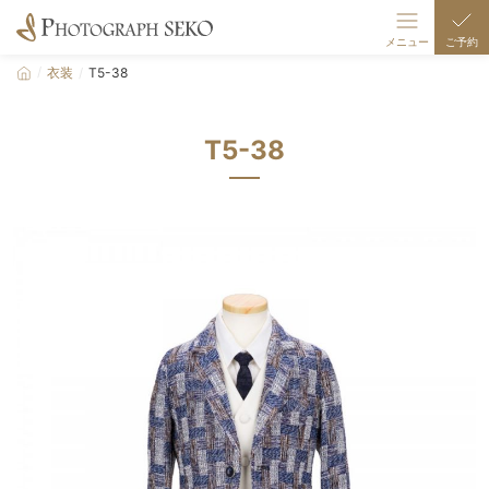
メニュー
ご予約
衣装
T5-38
撮影メニュー
伊奈波スタジオ
T5-38
伊奈波七五三
ギャラリー
衣装
店舗/駐車場案内
撮影の流れ