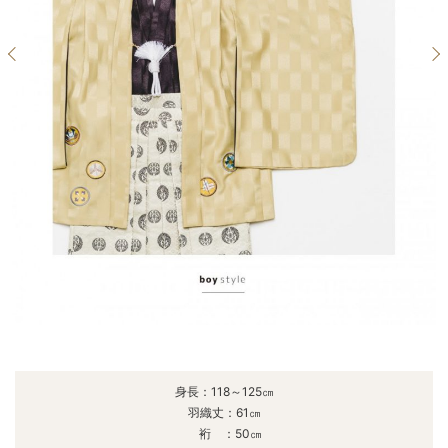
身長：118～125㎝
羽織丈：61㎝
裄 ：50㎝