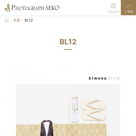
メニュー
ご予約
衣装
BL12
撮影メニュー
伊奈波スタジオ
BL12
伊奈波七五三
ギャラリー
衣装
店舗/駐車場案内
撮影の流れ