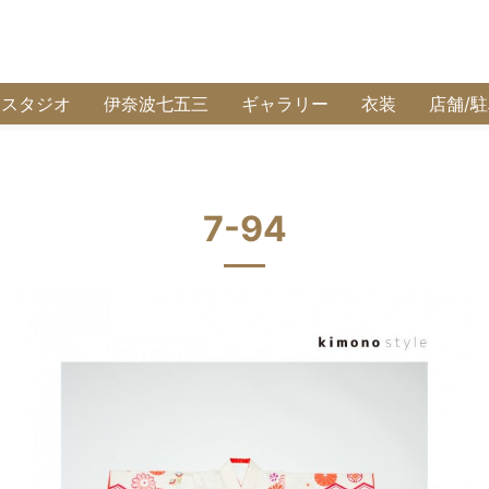
波スタジオ
伊奈波七五三
ギャラリー
衣装
店舗/
7-94