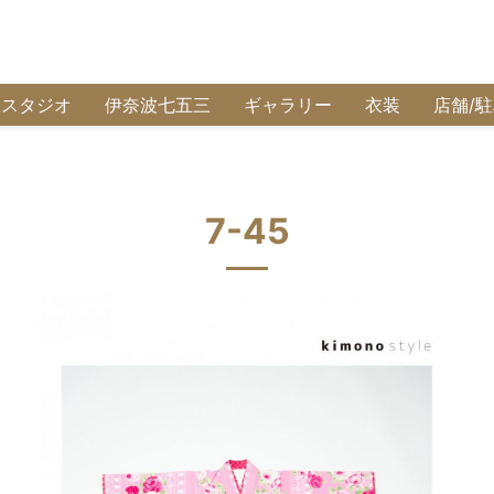
波スタジオ
伊奈波七五三
ギャラリー
衣装
店舗/
7-45