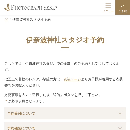
メニュー
ご予約
伊奈波神社スタジオ予約
撮影メニュー
伊奈波スタジオ
伊奈波神社スタジオ予約
伊奈波七五三
ギャラリー
こちらでは「伊奈波神社スタジオでの撮影」のご予約をお受けしておりま
衣装
す。
七五三で着物のレンタル希望の方は、
衣装ページ
よりお子様が着用する衣装
店舗/駐車場案内
番号をお控えください。
撮影の流れ
必要事項を入力・選択した後「送信」ボタンを押して下さい。
＊
は必須項目となります。
予約受付について
予約確認について