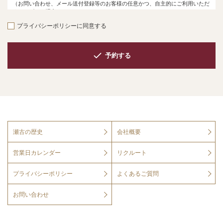
（お問い合わせ、メール送付登録等のお客様の任意かつ、自主的にご利用いただ
くサービスの場合）
プライバシーポリシーに同意する
個人情報の取得
お伺いする情報は、SEKOのサービスをご提供する際ならびに、サービスに関す
る情報をご提供する際などに必要となる、お客様の個人情報が主なものになりま
予約する
す。
また、お客様の利便性向上等の目的で、それ以外の情報を質問させていただく場
合がありますが、これは必要最低限の項目を除いて、お客様自身が選択可能なも
のになっており、お客様の任意でご提供いただけるものです。
なお、SEKOが、お客様の同意なしにお伺いする情報を改変することはありませ
ん。
個人情報の開示
SEKOは、以下に定める場合を除き、お客様の個人情報を第三者に開示すること
瀬古の歴史
会社概要
はありません。
個人情報を登録されたお客様ご本人から開示の請求があり、本人であると確
営業日カレンダー
リクルート
認できる場合
裁判所、検察庁、警察、税務署、弁護士会またはこれらに準じた権限を持つ
プライバシーポリシー
よくあるご質問
機関から、個人情報の開示を求められた場合
当社が行う業務の全部または一部を第三者に委託する場合
お問い合わせ
当社に対して秘密保持義務を負う者に対して開示する場合