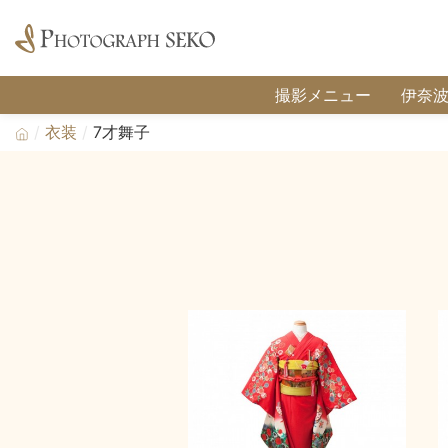
撮影メニュー
伊奈
衣装
7才舞子