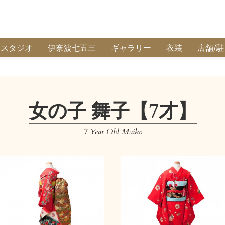
波スタジオ
伊奈波七五三
ギャラリー
衣装
店舗/
女の子 舞子【7才】
7 Year Old Maiko